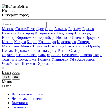
Войти
Иваново
Выберите город
Москва
Санкт-Петербург
Орел
Алматы
Барнаул
Брянск
Великий Новгород
Владивосток
Владимир
Волгоград
Вологда
Воронеж
Екатеринбург
Иваново
Ижевск
Иркутск
Казань
Калуга
Киров
Краснодар
Красноярск
Липецк
Махачкала
Минск
Нижний Новгород
Новосибирск
Оренбург
Пермь
Подольск
Ростов-на-Дону
Рязань
Самара
Саратов
Севастополь
Симферополь
Смоленск
Тамбов
Тверь
Тольятти
Томск
Тула
Тюмень
Ульяновск
Уфа
Хабаровск
Челябинск
Шымкент
Ярославль
×
Ваш город
?
Нет
Да
Меню
О нас
История компании
Дипломы и патенты
Выставки
Заказчики