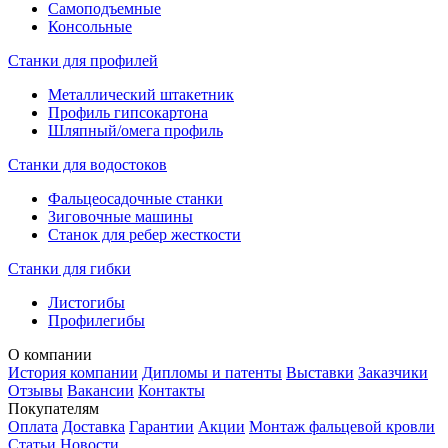
Самоподъемные
Консольные
Станки для профилей
Металлический штакетник
Профиль гипсокартона
Шляпный/омега профиль
Станки для водостоков
Фальцеосадочные станки
Зиговочные машины
Станок для ребер жесткости
Станки для гибки
Листогибы
Профилегибы
О компании
История компании
Дипломы и патенты
Выставки
Заказчики
Отзывы
Вакансии
Контакты
Покупателям
Оплата
Доставка
Гарантии
Акции
Монтаж фальцевой кровли
Статьи
Новости