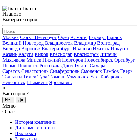
Войти
Иваново
Выберите город
Москва
Санкт-Петербург
Орел
Алматы
Барнаул
Брянск
Великий Новгород
Владивосток
Владимир
Волгоград
Вологда
Воронеж
Екатеринбург
Иваново
Ижевск
Иркутск
Казань
Калуга
Киров
Краснодар
Красноярск
Липецк
Махачкала
Минск
Нижний Новгород
Новосибирск
Оренбург
Пермь
Подольск
Ростов-на-Дону
Рязань
Самара
Саратов
Севастополь
Симферополь
Смоленск
Тамбов
Тверь
Тольятти
Томск
Тула
Тюмень
Ульяновск
Уфа
Хабаровск
Челябинск
Шымкент
Ярославль
×
Ваш город
?
Нет
Да
Меню
О нас
История компании
Дипломы и патенты
Выставки
Заказчики