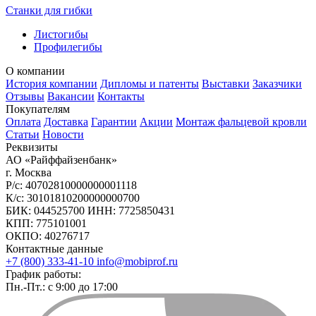
Станки для гибки
Листогибы
Профилегибы
О компании
История компании
Дипломы и патенты
Выставки
Заказчики
Отзывы
Вакансии
Контакты
Покупателям
Оплата
Доставка
Гарантии
Акции
Монтаж фальцевой кровли
Статьи
Новости
Реквизиты
АО «Райффайзенбанк»
г. Москва
Р/с: 40702810000000001118
К/с: 30101810200000000700
БИК: 044525700 ИНН: 7725850431
КПП: 775101001
ОКПО: 40276717
Контактные данные
+7 (800) 333-41-10
info@mobiprof.ru
График работы:
Пн.-Пт.: с 9:00 до 17:00