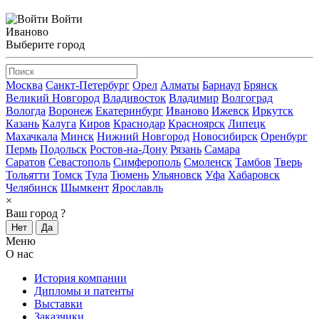
Войти
Иваново
Выберите город
Москва
Санкт-Петербург
Орел
Алматы
Барнаул
Брянск
Великий Новгород
Владивосток
Владимир
Волгоград
Вологда
Воронеж
Екатеринбург
Иваново
Ижевск
Иркутск
Казань
Калуга
Киров
Краснодар
Красноярск
Липецк
Махачкала
Минск
Нижний Новгород
Новосибирск
Оренбург
Пермь
Подольск
Ростов-на-Дону
Рязань
Самара
Саратов
Севастополь
Симферополь
Смоленск
Тамбов
Тверь
Тольятти
Томск
Тула
Тюмень
Ульяновск
Уфа
Хабаровск
Челябинск
Шымкент
Ярославль
×
Ваш город
?
Нет
Да
Меню
О нас
История компании
Дипломы и патенты
Выставки
Заказчики