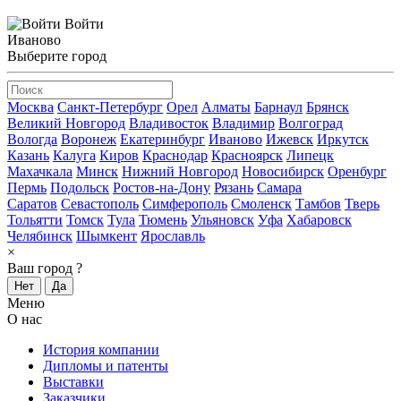
Войти
Иваново
Выберите город
Москва
Санкт-Петербург
Орел
Алматы
Барнаул
Брянск
Великий Новгород
Владивосток
Владимир
Волгоград
Вологда
Воронеж
Екатеринбург
Иваново
Ижевск
Иркутск
Казань
Калуга
Киров
Краснодар
Красноярск
Липецк
Махачкала
Минск
Нижний Новгород
Новосибирск
Оренбург
Пермь
Подольск
Ростов-на-Дону
Рязань
Самара
Саратов
Севастополь
Симферополь
Смоленск
Тамбов
Тверь
Тольятти
Томск
Тула
Тюмень
Ульяновск
Уфа
Хабаровск
Челябинск
Шымкент
Ярославль
×
Ваш город
?
Нет
Да
Меню
О нас
История компании
Дипломы и патенты
Выставки
Заказчики