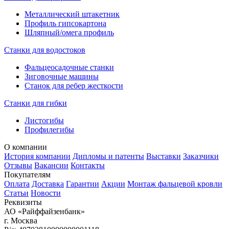
Металлический штакетник
Профиль гипсокартона
Шляпный/омега профиль
Станки для водостоков
Фальцеосадочные станки
Зиговочные машины
Станок для ребер жесткости
Станки для гибки
Листогибы
Профилегибы
О компании
История компании
Дипломы и патенты
Выставки
Заказчики
Отзывы
Вакансии
Контакты
Покупателям
Оплата
Доставка
Гарантии
Акции
Монтаж фальцевой кровли
Статьи
Новости
Реквизиты
АО «Райффайзенбанк»
г. Москва