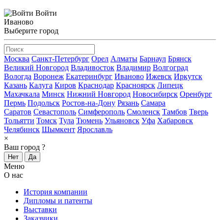
Войти
Иваново
Выберите город
Москва
Санкт-Петербург
Орел
Алматы
Барнаул
Брянск
Великий Новгород
Владивосток
Владимир
Волгоград
Вологда
Воронеж
Екатеринбург
Иваново
Ижевск
Иркутск
Казань
Калуга
Киров
Краснодар
Красноярск
Липецк
Махачкала
Минск
Нижний Новгород
Новосибирск
Оренбург
Пермь
Подольск
Ростов-на-Дону
Рязань
Самара
Саратов
Севастополь
Симферополь
Смоленск
Тамбов
Тверь
Тольятти
Томск
Тула
Тюмень
Ульяновск
Уфа
Хабаровск
Челябинск
Шымкент
Ярославль
×
Ваш город
?
Нет
Да
Меню
О нас
История компании
Дипломы и патенты
Выставки
Заказчики