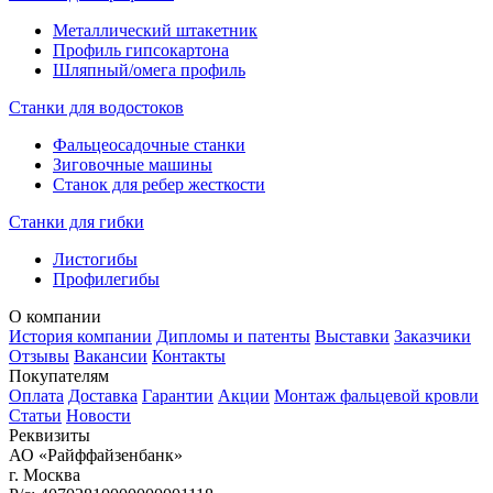
Металлический штакетник
Профиль гипсокартона
Шляпный/омега профиль
Станки для водостоков
Фальцеосадочные станки
Зиговочные машины
Станок для ребер жесткости
Станки для гибки
Листогибы
Профилегибы
О компании
История компании
Дипломы и патенты
Выставки
Заказчики
Отзывы
Вакансии
Контакты
Покупателям
Оплата
Доставка
Гарантии
Акции
Монтаж фальцевой кровли
Статьи
Новости
Реквизиты
АО «Райффайзенбанк»
г. Москва