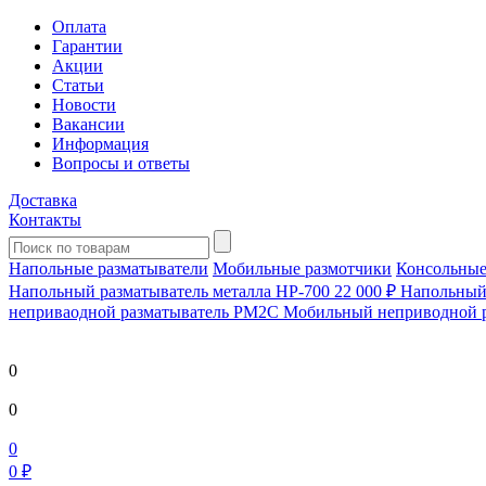
Оплата
Гарантии
Акции
Статьи
Новости
Вакансии
Информация
Вопросы и ответы
Доставка
Контакты
Напольные разматыватели
Мобильные размотчики
Консольные
Напольный разматыватель металла HP-700
22 000 ₽
Напольный 
непривaодной разматыватель РМ2С Мобильный неприводной 
0
0
0
0 ₽