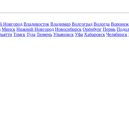
й Новгород
Владивосток
Владимир
Волгоград
Вологда
Воронеж
а
Минск
Нижний Новгород
Новосибирск
Оренбург
Пермь
Подол
льятти
Томск
Тула
Тюмень
Ульяновск
Уфа
Хабаровск
Челябинск