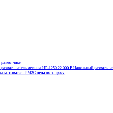
 размотчики
разматыватель металла HP-1250
22 000 ₽
Напольный разматыват
разматыватель РМ2С
цена по запросу