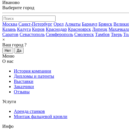
Иваново
Выберите город
Москва
Санкт-Петербург
Орел
Алматы
Барнаул
Брянск
Велики
Казань
Калуга
Киров
Краснодар
Красноярск
Липецк
Махачкал
Саратов
Севастополь
Симферополь
Смоленск
Тамбов
Тверь
То
×
Ваш город
?
Нет
Да
Меню
О нас
История компании
Дипломы и патенты
Выставки
Заказчики
Отзывы
Услуги
Аренда станков
Монтаж фальцевой кровли
Инфо