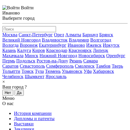
Войти
Иваново
Выберите город
Москва
Санкт-Петербург
Орел
Алматы
Барнаул
Брянск
Великий Новгород
Владивосток
Владимир
Волгоград
Вологда
Воронеж
Екатеринбург
Иваново
Ижевск
Иркутск
Казань
Калуга
Киров
Краснодар
Красноярск
Липецк
Махачкала
Минск
Нижний Новгород
Новосибирск
Оренбург
Пермь
Подольск
Ростов-на-Дону
Рязань
Самара
Саратов
Севастополь
Симферополь
Смоленск
Тамбов
Тверь
Тольятти
Томск
Тула
Тюмень
Ульяновск
Уфа
Хабаровск
Челябинск
Шымкент
Ярославль
×
Ваш город
?
Нет
Да
Меню
О нас
История компании
Дипломы и патенты
Выставки
Заказчики