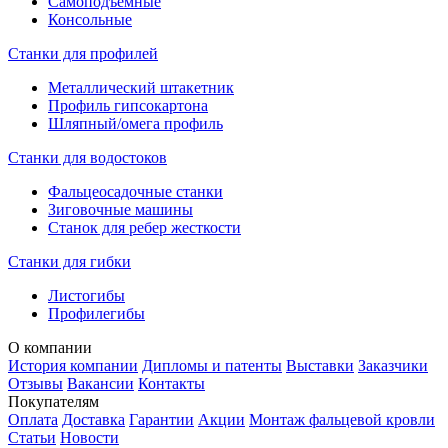
Самоподъемные
Консольные
Станки для профилей
Металлический штакетник
Профиль гипсокартона
Шляпный/омега профиль
Станки для водостоков
Фальцеосадочные станки
Зиговочные машины
Станок для ребер жесткости
Станки для гибки
Листогибы
Профилегибы
О компании
История компании
Дипломы и патенты
Выставки
Заказчики
Отзывы
Вакансии
Контакты
Покупателям
Оплата
Доставка
Гарантии
Акции
Монтаж фальцевой кровли
Статьи
Новости