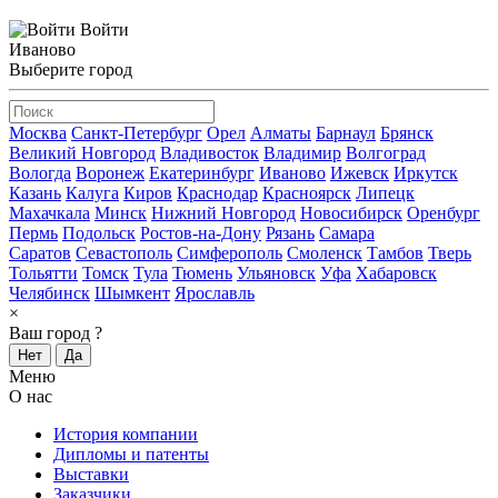
Войти
Иваново
Выберите город
Москва
Санкт-Петербург
Орел
Алматы
Барнаул
Брянск
Великий Новгород
Владивосток
Владимир
Волгоград
Вологда
Воронеж
Екатеринбург
Иваново
Ижевск
Иркутск
Казань
Калуга
Киров
Краснодар
Красноярск
Липецк
Махачкала
Минск
Нижний Новгород
Новосибирск
Оренбург
Пермь
Подольск
Ростов-на-Дону
Рязань
Самара
Саратов
Севастополь
Симферополь
Смоленск
Тамбов
Тверь
Тольятти
Томск
Тула
Тюмень
Ульяновск
Уфа
Хабаровск
Челябинск
Шымкент
Ярославль
×
Ваш город
?
Нет
Да
Меню
О нас
История компании
Дипломы и патенты
Выставки
Заказчики