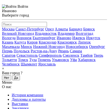
Войти
Иваново
Выберите город
Москва
Санкт-Петербург
Орел
Алматы
Барнаул
Брянск
Великий Новгород
Владивосток
Владимир
Волгоград
Вологда
Воронеж
Екатеринбург
Иваново
Ижевск
Иркутск
Казань
Калуга
Киров
Краснодар
Красноярск
Липецк
Махачкала
Минск
Нижний Новгород
Новосибирск
Оренбург
Пермь
Подольск
Ростов-на-Дону
Рязань
Самара
Саратов
Севастополь
Симферополь
Смоленск
Тамбов
Тверь
Тольятти
Томск
Тула
Тюмень
Ульяновск
Уфа
Хабаровск
Челябинск
Шымкент
Ярославль
×
Ваш город
?
Нет
Да
Меню
О нас
История компании
Дипломы и патенты
Выставки
Заказчики