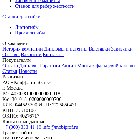
Зиговочные машины
Станок для ребер жесткости
Станки для гибки
Листогибы
Профилегибы
О компании
История компании
Дипломы и патенты
Выставки
Заказчики
Отзывы
Вакансии
Контакты
Покупателям
Оплата
Доставка
Гарантии
Акции
Монтаж фальцевой кровли
Статьи
Новости
Реквизиты
АО «Райффайзенбанк»
г. Москва
Р/с: 40702810000000001118
К/с: 30101810200000000700
БИК: 044525700 ИНН: 7725850431
КПП: 775101001
ОКПО: 40276717
Контактные данные
+7 (800) 333-41-10
info@mobiprof.ru
График работы:
Пн.-Пт.: с 9:00 до 17:00