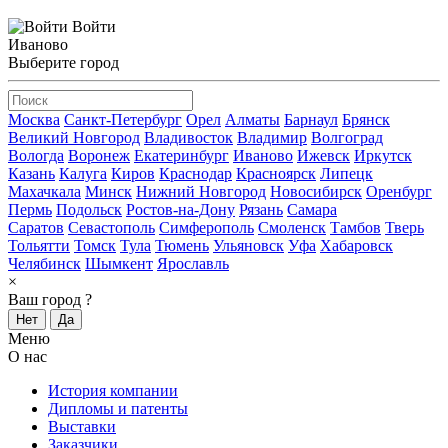
Войти
Иваново
Выберите город
Москва
Санкт-Петербург
Орел
Алматы
Барнаул
Брянск
Великий Новгород
Владивосток
Владимир
Волгоград
Вологда
Воронеж
Екатеринбург
Иваново
Ижевск
Иркутск
Казань
Калуга
Киров
Краснодар
Красноярск
Липецк
Махачкала
Минск
Нижний Новгород
Новосибирск
Оренбург
Пермь
Подольск
Ростов-на-Дону
Рязань
Самара
Саратов
Севастополь
Симферополь
Смоленск
Тамбов
Тверь
Тольятти
Томск
Тула
Тюмень
Ульяновск
Уфа
Хабаровск
Челябинск
Шымкент
Ярославль
×
Ваш город
?
Нет
Да
Меню
О нас
История компании
Дипломы и патенты
Выставки
Заказчики