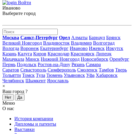
Войти
Иваново
Выберите город
Москва
Санкт-Петербург
Орел
Алматы
Барнаул
Брянск
Великий Новгород
Владивосток
Владимир
Волгоград
Вологда
Воронеж
Екатеринбург
Иваново
Ижевск
Иркутск
Казань
Калуга
Киров
Краснодар
Красноярск
Липецк
Махачкала
Минск
Нижний Новгород
Новосибирск
Оренбург
Пермь
Подольск
Ростов-на-Дону
Рязань
Самара
Саратов
Севастополь
Симферополь
Смоленск
Тамбов
Тверь
Тольятти
Томск
Тула
Тюмень
Ульяновск
Уфа
Хабаровск
Челябинск
Шымкент
Ярославль
×
Ваш город
?
Нет
Да
Меню
О нас
История компании
Дипломы и патенты
Выставки