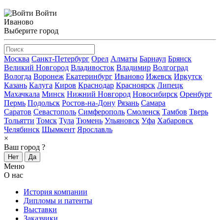
Войти
Иваново
Выберите город
Москва
Санкт-Петербург
Орел
Алматы
Барнаул
Брянск
Великий Новгород
Владивосток
Владимир
Волгоград
Вологда
Воронеж
Екатеринбург
Иваново
Ижевск
Иркутск
Казань
Калуга
Киров
Краснодар
Красноярск
Липецк
Махачкала
Минск
Нижний Новгород
Новосибирск
Оренбург
Пермь
Подольск
Ростов-на-Дону
Рязань
Самара
Саратов
Севастополь
Симферополь
Смоленск
Тамбов
Тверь
Тольятти
Томск
Тула
Тюмень
Ульяновск
Уфа
Хабаровск
Челябинск
Шымкент
Ярославль
×
Ваш город
?
Нет
Да
Меню
О нас
История компании
Дипломы и патенты
Выставки
Заказчики