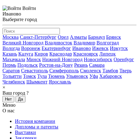
Войти
Иваново
Выберите город
Москва
Санкт-Петербург
Орел
Алматы
Барнаул
Брянск
Великий Новгород
Владивосток
Владимир
Волгоград
Вологда
Воронеж
Екатеринбург
Иваново
Ижевск
Иркутск
Казань
Калуга
Киров
Краснодар
Красноярск
Липецк
Махачкала
Минск
Нижний Новгород
Новосибирск
Оренбург
Пермь
Подольск
Ростов-на-Дону
Рязань
Самара
Саратов
Севастополь
Симферополь
Смоленск
Тамбов
Тверь
Тольятти
Томск
Тула
Тюмень
Ульяновск
Уфа
Хабаровск
Челябинск
Шымкент
Ярославль
×
Ваш город
?
Нет
Да
Меню
О нас
История компании
Дипломы и патенты
Выставки
Заказчики