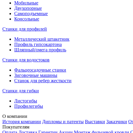
Мобильные
Двухопорные
Самоподъемные
Консольные
Станки для профилей
Металлический штакетник
Профиль гипсокартона
Шляпный/омега профиль
Станки для водостоков
Фальцеосадочные станки
Зиговочные машины
Станок для ребер жесткости
Станки для гибки
Листогибы
Профилегибы
О компании
История компании
Дипломы и патенты
Выставки
Заказчики
О
Покупателям
Оплата
Доставка
Гарантии
Акции
Монтаж фальцевой кровли
С