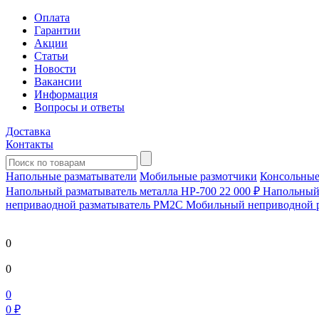
Оплата
Гарантии
Акции
Статьи
Новости
Вакансии
Информация
Вопросы и ответы
Доставка
Контакты
Напольные разматыватели
Мобильные размотчики
Консольные
Напольный разматыватель металла HP-700
22 000 ₽
Напольный 
непривaодной разматыватель РМ2С Мобильный неприводной 
0
0
0
0 ₽