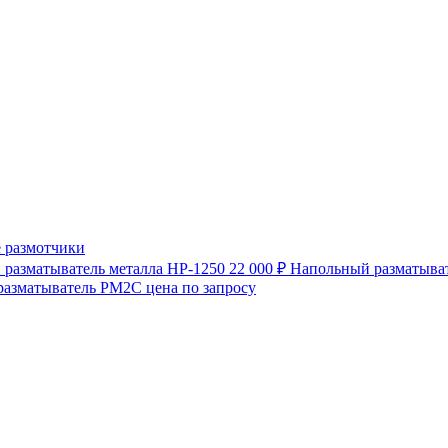
 размотчики
разматыватель металла HP-1250
22 000 ₽
Напольный разматыват
разматыватель РМ2С
цена по запросу