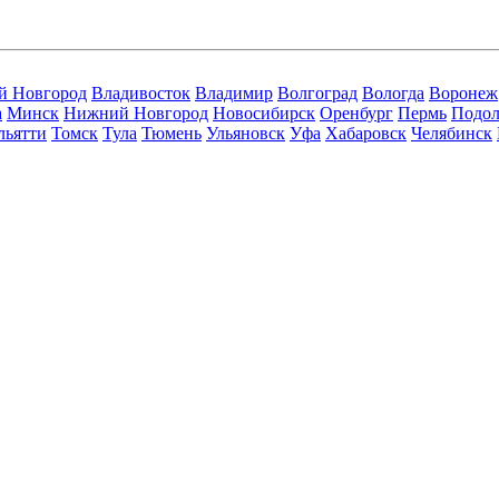
й Новгород
Владивосток
Владимир
Волгоград
Вологда
Воронеж
а
Минск
Нижний Новгород
Новосибирск
Оренбург
Пермь
Подол
льятти
Томск
Тула
Тюмень
Ульяновск
Уфа
Хабаровск
Челябинск