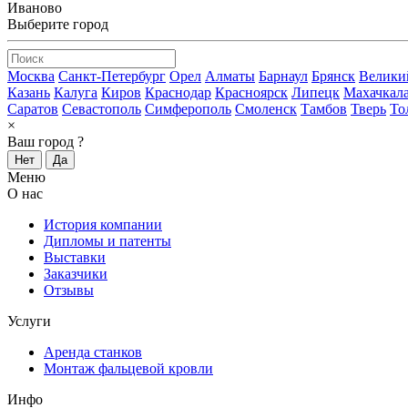
Иваново
Выберите город
Москва
Санкт-Петербург
Орел
Алматы
Барнаул
Брянск
Велики
Казань
Калуга
Киров
Краснодар
Красноярск
Липецк
Махачкал
Саратов
Севастополь
Симферополь
Смоленск
Тамбов
Тверь
То
×
Ваш город
?
Нет
Да
Меню
О нас
История компании
Дипломы и патенты
Выставки
Заказчики
Отзывы
Услуги
Аренда станков
Монтаж фальцевой кровли
Инфо