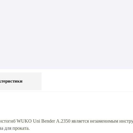
ктеристики
стогиб WUKO Uni Bender А.2350 является незаменимым инстру
а для проката.