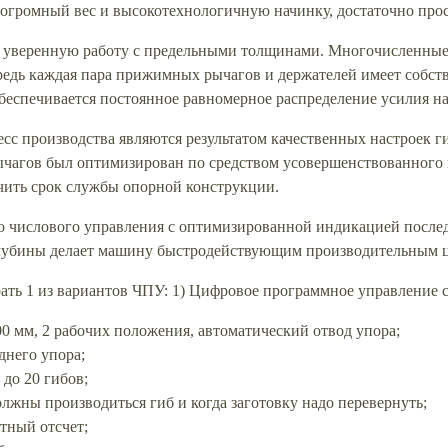
 огромный вес и высокотехнологичную начинку, достаточно прос
 уверенную работу с предельными толщинами. Многочисленные
редь каждая пара прижимных рычагов и держателей имеет собс
беспечивается постоянное равномерное распределение усилия 
сс производства являются результатом качественных настроек г
чагов был оптимизирован по средством усовершенствованного 
чить срок службы опорной конструкции.
о числового управления с оптимизированной индикацией после
глубины делает машину быстродействующим производительным ц
ать 1 из вариантов ЧПУ: 1) Цифровое программное управлени
00 мм, 2 рабочих положения, автоматический отвод упора;
днего упора;
до 20 гибов;
лжны производиться гиб и когда заготовку надо перевернуть;
тный отсчет;