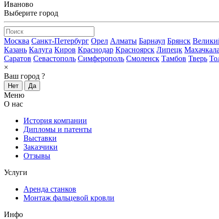
Иваново
Выберите город
Москва
Санкт-Петербург
Орел
Алматы
Барнаул
Брянск
Велики
Казань
Калуга
Киров
Краснодар
Красноярск
Липецк
Махачкал
Саратов
Севастополь
Симферополь
Смоленск
Тамбов
Тверь
То
×
Ваш город
?
Нет
Да
Меню
О нас
История компании
Дипломы и патенты
Выставки
Заказчики
Отзывы
Услуги
Аренда станков
Монтаж фальцевой кровли
Инфо