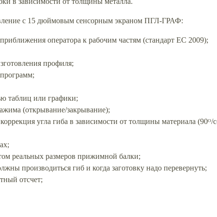
бки в зависимости от толщины металла.
авление с 15 дюймовым сенсорным экраном ПГЛ-ГРАФ:
 приближения оператора к рабочим частям (стандарт ЕС 2009);
зготовления профиля;
 программ;
ю таблиц или графики;
ажима (открывание/закрывание);
коррекция угла гиба в зависимости от толщины материала (90ᴼ/с
ах;
том реальных размеров прижимной балки;
лжны производиться гиб и когда заготовку надо перевернуть;
тный отсчет;