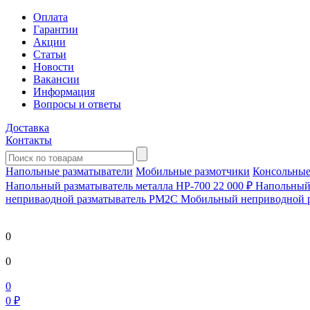
Оплата
Гарантии
Акции
Статьи
Новости
Вакансии
Информация
Вопросы и ответы
Доставка
Контакты
Напольные разматыватели
Мобильные размотчики
Консольные
Напольный разматыватель металла HP-700
22 000 ₽
Напольный 
непривaодной разматыватель РМ2С Мобильный неприводной 
0
0
0
0 ₽