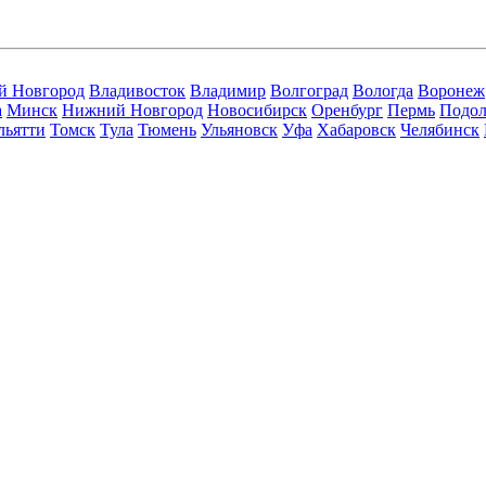
й Новгород
Владивосток
Владимир
Волгоград
Вологда
Воронеж
а
Минск
Нижний Новгород
Новосибирск
Оренбург
Пермь
Подол
льятти
Томск
Тула
Тюмень
Ульяновск
Уфа
Хабаровск
Челябинск