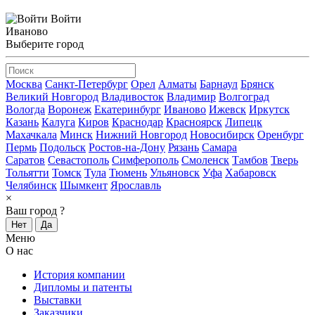
Войти
Иваново
Выберите город
Москва
Санкт-Петербург
Орел
Алматы
Барнаул
Брянск
Великий Новгород
Владивосток
Владимир
Волгоград
Вологда
Воронеж
Екатеринбург
Иваново
Ижевск
Иркутск
Казань
Калуга
Киров
Краснодар
Красноярск
Липецк
Махачкала
Минск
Нижний Новгород
Новосибирск
Оренбург
Пермь
Подольск
Ростов-на-Дону
Рязань
Самара
Саратов
Севастополь
Симферополь
Смоленск
Тамбов
Тверь
Тольятти
Томск
Тула
Тюмень
Ульяновск
Уфа
Хабаровск
Челябинск
Шымкент
Ярославль
×
Ваш город
?
Нет
Да
Меню
О нас
История компании
Дипломы и патенты
Выставки
Заказчики