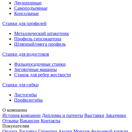
Двухопорные
Самоподъемные
Консольные
Станки для профилей
Металлический штакетник
Профиль гипсокартона
Шляпный/омега профиль
Станки для водостоков
Фальцеосадочные станки
Зиговочные машины
Станок для ребер жесткости
Станки для гибки
Листогибы
Профилегибы
О компании
История компании
Дипломы и патенты
Выставки
Заказчики
Отзывы
Вакансии
Контакты
Покупателям
Оплата
Доставка
Гарантии
Акции
Монтаж фальцевой кровли