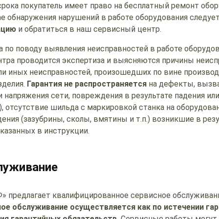
срока покупатель имеет право на бесплатный ремонт обор
ае обнаружения нарушений в работе оборудования следуе
ацию
и обратиться в наш сервисный центр.
а по поводу выявления неисправностей в работе оборудо
тра проводится экспертиза и выясняются причины неиспр
ли иных неисправностей, произошедших по вине производ
зделия.
Гарантия не распространяется
на дефекты, вызв
 напряжения сети, повреждения в результате падения ил
.), отсутствие шильда с маркировкой станка на оборудова
ния (зазубрины, сколы, вмятины и т.п.) возникшие в рез
указанных в инструкции.
луживание
 предлагает квалифицированное сервисное обслуживан
ое обслуживание осуществляется как по истечении гар
вия гарантийных обязательств.
Сервисные работы могут 