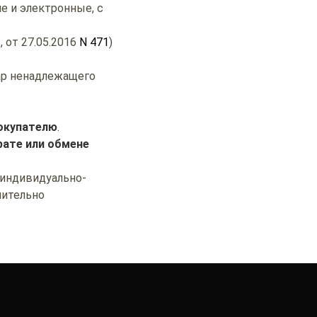
е и электронные, с
1
, от 27.05.2016
N 471
)
вар ненадлежащего
покупателю
.
рате или обмене
 индивидуально-
чительно