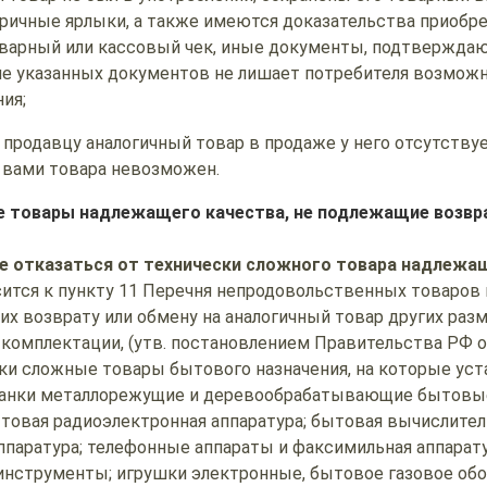
ричные ярлыки, а также имеются доказательства приобре
оварный или кассовый чек, иные документы, подтверждаю
ие указанных документов не лишает потребителя возможн
ия;
 продавцу аналогичный товар в продаже у него отсутствуе
 вами товара невозможен.
 товары надлежащего качества, не подлежащие возвра
ве отказаться от технически сложного товара надлежа
сится к пункту 11 Перечня непродовольственных товаров
их возврату или обмену на аналогичный товар других разм
 комплектации, (утв. постановлением Правительства РФ от
ески сложные товары бытового назначения, на которые ус
станки металлорежущие и деревообрабатывающие бытовы
товая радиоэлектронная аппаратура; бытовая вычислител
аппаратура; телефонные аппараты и факсимильная аппарату
нструменты; игрушки электронные, бытовое газовое обо