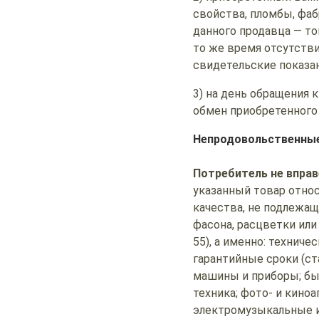
свойства, пломбы, фаб
данного продавца — т
то же время отсутств
свидетельские показан
3) на день обращения к
обмен приобретенного
Непродовольственные
Потребитель не впра
указанный товар отно
качества, не подлежащ
фасона, расцветки или
55), а именно: технич
гарантийные сроки (
машины и приборы; бы
техника; фото- и кино
электромузыкальные и