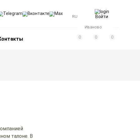
Telegram
Вконтакте
Max
RU
Войти
Иваново
0
0
0
Контакты
компанией
ном талоне. В