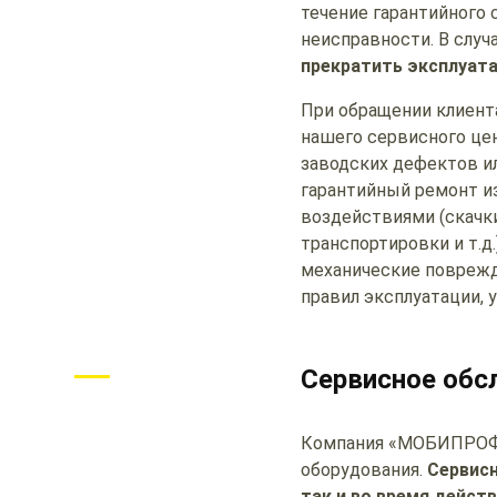
течение гарантийного 
неисправности. В случ
прекратить эксплуат
При обращении клиент
нашего сервисного цен
заводских дефектов и
гарантийный ремонт и
воздействиями (скачки
транспортировки и т.д
механические поврежде
правил эксплуатации, 
Сервисное обс
Компания «МОБИПРОФ»
оборудования.
Сервисн
так и во время дейст