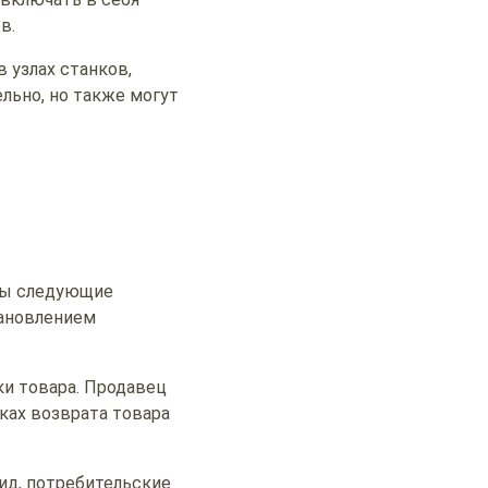
в.
 узлах станков,
льно, но также могут
ны следующие
тановлением
ки товара. Продавец
ках возврата товара
ид, потребительские