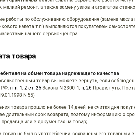
, мелкий ремонт, а также замену узлов и агрегатов станко
е работы по обслуживанию оборудования (замена масла в
нкового налета т.п.) выполняются покупателем самостояте
алистами нашего сервис-центра.
ата товара
ребителя на обмен товара надлежащего качества
овольственный товар вы можете вернуть, если соблюде
 РФ;
п. п. 1
,
2 ст. 25
Закона N 2300-1;
п. 26
Правил, утв. Пос
.01.1998 N 55):
ения товара прошло не более 14 дней, не считая дня покуп
ее длительный срок возврата, поэтому информацию о сро
 продавца или в документах на товар;
 товар не был в употреблении, сохранены его товарный в