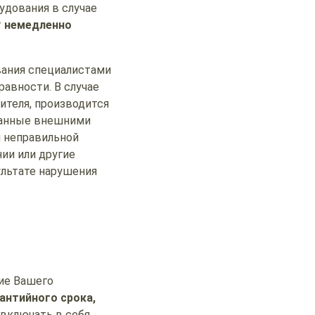
удования в случае
т
немедленно
вания специалистами
авности. В случае
ителя, производится
анные внешними
и неправильной
нии или другие
ультате нарушения
ие Вашего
антийного срока,
включать в себя