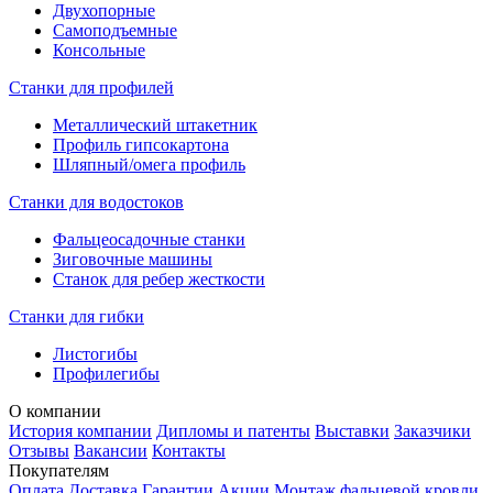
Двухопорные
Самоподъемные
Консольные
Станки для профилей
Металлический штакетник
Профиль гипсокартона
Шляпный/омега профиль
Станки для водостоков
Фальцеосадочные станки
Зиговочные машины
Станок для ребер жесткости
Станки для гибки
Листогибы
Профилегибы
О компании
История компании
Дипломы и патенты
Выставки
Заказчики
Отзывы
Вакансии
Контакты
Покупателям
Оплата
Доставка
Гарантии
Акции
Монтаж фальцевой кровли