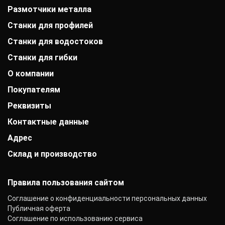
Размотчики металла
Станки для профилей
Станки для водостоков
Станки для гибки
О компании
Покупателям
История компании
Дипломы и патенты
Реквизиты
Оплата
Выставки
Доставка
Заказчики
Контактные данные
АО «Райффайзенбанк»
Гарантии
Отзывы
г. Москва
Акции
Адрес
+7 (800) 333-41-10
Вакансии
Р/с: 40702810000000001118
Монтаж фальцевой кровли
info@mobiprof.ru
Контакты
К/с: 30101810200000000700
Склад и производство
г. Иваново, Витебская улица, 24
Статьи
График работы:
БИК: 044525700 ИНН: 7725850431
Новости
Пн.-Пт.: с 9:00 до 17:00
142103, г. Подольск, ул. Рощинская, д. 22
КПП: 775101001
ОКПО: 40276717
Правила пользования сайтом
Соглашение о конфиденциальности персональных данных
Публичная оферта
Соглашение по использованию сервиса