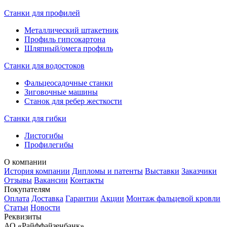
Станки для профилей
Металлический штакетник
Профиль гипсокартона
Шляпный/омега профиль
Станки для водостоков
Фальцеосадочные станки
Зиговочные машины
Станок для ребер жесткости
Станки для гибки
Листогибы
Профилегибы
О компании
История компании
Дипломы и патенты
Выставки
Заказчики
Отзывы
Вакансии
Контакты
Покупателям
Оплата
Доставка
Гарантии
Акции
Монтаж фальцевой кровли
Статьи
Новости
Реквизиты
АО «Райффайзенбанк»