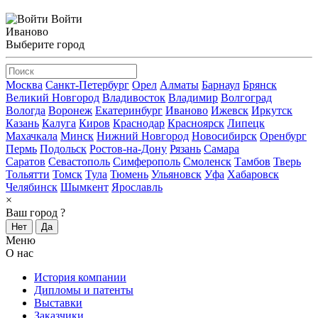
Войти
Иваново
Выберите город
Москва
Санкт-Петербург
Орел
Алматы
Барнаул
Брянск
Великий Новгород
Владивосток
Владимир
Волгоград
Вологда
Воронеж
Екатеринбург
Иваново
Ижевск
Иркутск
Казань
Калуга
Киров
Краснодар
Красноярск
Липецк
Махачкала
Минск
Нижний Новгород
Новосибирск
Оренбург
Пермь
Подольск
Ростов-на-Дону
Рязань
Самара
Саратов
Севастополь
Симферополь
Смоленск
Тамбов
Тверь
Тольятти
Томск
Тула
Тюмень
Ульяновск
Уфа
Хабаровск
Челябинск
Шымкент
Ярославль
×
Ваш город
?
Нет
Да
Меню
О нас
История компании
Дипломы и патенты
Выставки
Заказчики